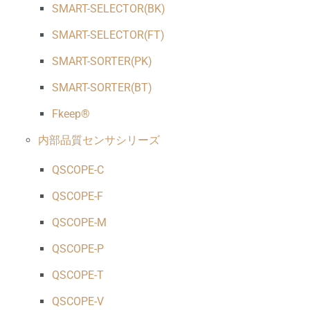
SMART-SELECTOR(BK)
SMART-SELECTOR(FT)
SMART-SORTER(PK)
SMART-SORTER(BT)
Fkeep®
内部品質センサシリーズ
QSCOPE-C
QSCOPE-F
QSCOPE-M
QSCOPE-P
QSCOPE-T
QSCOPE-V