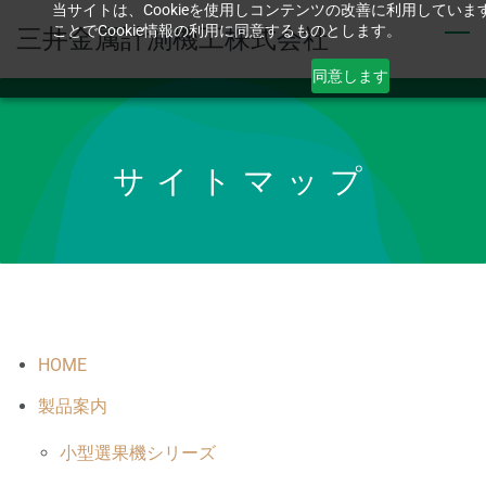
当サイトは、Cookieを使用しコンテンツの改善に利用してい
Skip
ことでCookie情報の利用に同意するものとします。
三井金属計測機工株式会社
to
main
同意します
content
サイトマップ
HOME
製品案内
小型選果機シリーズ